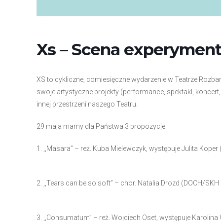
Xs – Scena experyment
XS to cykliczne, comiesięczne wydarzenie w Teatrze Rozba
swoje artystyczne projekty (performance, spektakl, koncert, 
innej przestrzeni naszego Teatru.
29 maja mamy dla Państwa 3 propozycje:
1. ,,Masara” – reż. Kuba Mielewczyk, występuje Julita Koper
2. ,,Tears can be so soft” – chor. Natalia Drozd (DOCH/SKH 
3. ,,Consumatum” – reż. Wojciech Oset, występuje Karolina