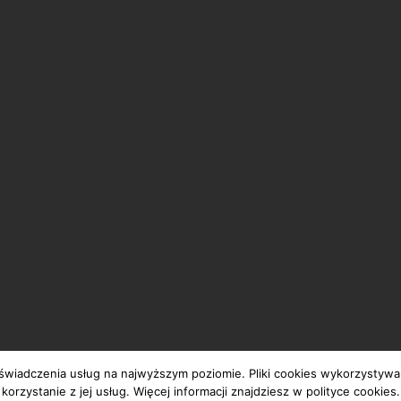
© 2024 Bytomski Teatr Tańca i Ruchu ROZBARK
wiadczenia usług na najwyższym poziomie. Pliki cookies wykorzystywane
korzystanie z jej usług. Więcej informacji znajdziesz w polityce cookies.