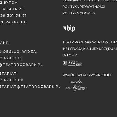
STANDARDY OCHRONY MAŁOLET
02 BYTOM
POLITYKA PRYWATNOŚCI
. KILARA 29
POLITYKA COOKIES
626-301-38-71
N: 243439816
TEATR ROZBARK W BYTOMIU JE
AKT:
INSTYTUCJĄ KULTURY URZĘDU M
O OBSŁUGI WIDZA:
BYTOMIA
2 428 13 16
@TEATRROZBARK.PL
ETARIAT:
WSPÓŁTWORZYMY PROJEKT
2 428 13 00
ETARIAT@TEATRROZBARK.PL