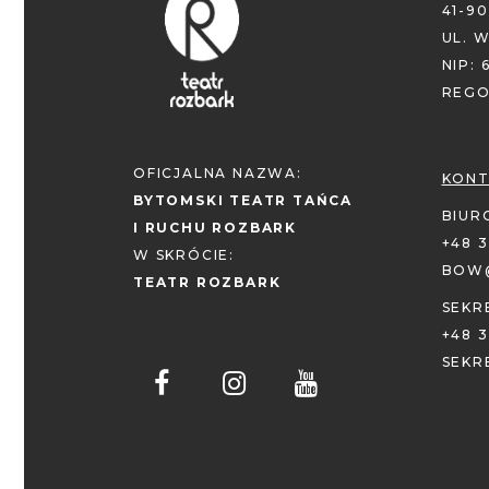
41-9
UL. W
NIP: 
REGO
OFICJALNA NAZWA:
KONT
BYTOMSKI TEATR TAŃCA
BIUR
I RUCHU ROZBARK
+48 3
W SKRÓCIE:
BOW
TEATR ROZBARK
SEKR
+48 3
SEKR